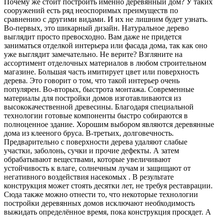
Почему же стоит построить именно деревянный дом? У таких
сооружений есть ряд неоспоримых преимуществ по
сравнению с другими видами. И их не лишним будет узнать.
Во-первых, это шикарный дизайн. Натуральное дерево
выглядит просто превосходно. Вам даже не придется
заниматься отделкой интерьера или фасада дома, так как оно
уже выглядит замечательно. Не верите? Взгляните на
ассортимент отделочных материалов в любом строительном
магазине. Большая часть имитирует цвет или поверхность
дерева. Это говорит о том, что такой интерьер очень
популярен. Во-вторых, быстрота монтажа. Современные
материалы для постройки домов изготавливаются из
высококачественной древесины. Благодаря специальной
технологии готовые компоненты быстро собираются в
полноценное здание. Хорошим выбором являются деревянные
дома из клееного бруса. В-третьих, долговечность.
Предварительно с поверхности дерева удаляют слабые
участки, заболонь, сучки и прочие дефекты. А затем
обрабатывают веществами, которые увеличивают
устойчивость к влаге, солнечным лучам и защищают от
негативного воздействия насекомых . В результате
конструкция может стоять десятки лет, не требуя реставрации.
Сюда также можно отнести то, что некоторые технологии
постройки деревянных домов исключают необходимость
выжидать определённое время, пока конструкция просядет. А