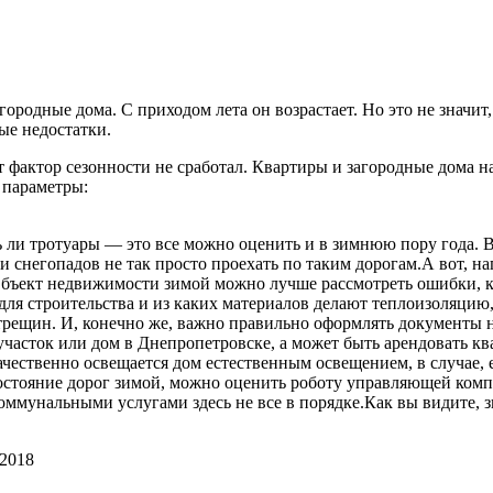
ородные дома. С приходом лета он возрастает. Но это не значит
ые недостатки.
т фактор сезонности не сработал. Квартиры и загородные дома н
 параметры:
сть ли тротуары — это все можно оценить и в зимнюю пору года. 
 снегопадов не так просто проехать по таким дорогам.А вот, на
.Объект недвижимости зимой можно лучше рассмотреть ошибки, 
для строительства и из каких материалов делают теплоизоляцию
трещин. И, конечно же, важно правильно оформлять документы на
участок или дом в Днепропетровске, а может быть арендовать кв
чественно освещается дом естественным освещением, в случае, е
остояние дорог зимой, можно оценить роботу управляющей компа
 коммунальными услугами здесь не все в порядке.Как вы видите,
.2018