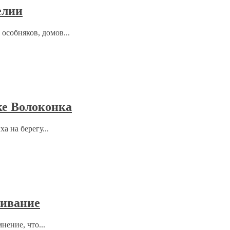
елии
собняков, домов...
ке Волоконка
а на берегу...
ривание
ение, что...