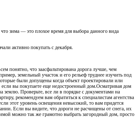
, что зима — это плохое время для выбора данного вида
ачали активно покупать с декабря.
Всем понятно, что заасфальтирована дорога лучше, чем
пример, земельный участок и его рельеф труднее изучить под
которые были допущены когда объект проектировали или
, если вы покупаете еще недостроенный дом.Осматривая дом
 землю. Проверьте, все ли в порядке с документами на
артиру, рекомендуем вам обратиться к специалистам агентства
сли этот уровень освещения невысокий, то вам придется
нии. Если вы видите, что дороги не расчищены от снега, их
 зимой можно так же грамотно выбрать загородный дом, просто