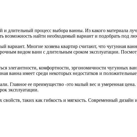
 и длительный процесс выбора ванны. Из какого материала луч
есть возможность найти необходимый вариант и подобрать под лю
й вариант. Многие хозяева квартир считают, что чугунная ванна
 прочным видом ванн с длительным сроком эксплуатации. Посмот
ься элегантности, комфортности, эргономичности чугунных ван
унная ванна имеет среди некоторых недостатков и положительны
ли. Главное ее преимущество -это малый вес и умеренная цена. 
рок эксплуатации.
 свойств, таких как гибкость и мягкость. Современный дизайн 