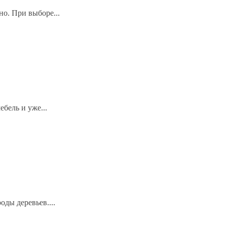
но. При выборе...
бель и уже...
ды деревьев....