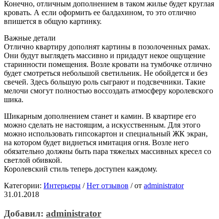
Конечно, отличным дополнением в таком жилье будет круглая
кровать. А если оформить ее балдахином, то это отлично
впишется в общую картинку.
Важные детали
Отлично квартиру дополнят картины в позолоченных рамах.
Они будут выглядеть массивно и придадут некое ощущение
старинности помещения. Возле кровати на тумбочке отлично
будет смотреться небольшой светильник. Не обойдется и без
свечей. Здесь большую роль сыграют и подсвечники. Такие
мелочи смогут полностью воссоздать атмосферу королевского
шика.
Шикарным дополнением станет и камин. В квартире его
можно сделать не настоящим, а искусственным. Для этого
можно использовать гипсокартон и специальный ЖК экран,
на котором будет виднеться имитация огня. Возле него
обязательно должны быть пара тяжелых массивных кресел со
светлой обивкой.
Королевский стиль теперь доступен каждому.
Категории:
Интерьеры
/
Нет отзывов
/
от
administrator
31.01.2018
Добавил:
administrator